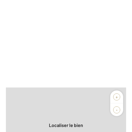
Afficher sur la carte :
+
Agence
Biens vendus
-
Localiser le bien