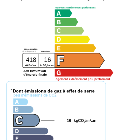
logement extrêmement performant
consommation
(énergie primaire)
émissions
418
16
2
2
kWh/m
.an
kg CO
/m
.an
2
220 kWh/m²/an
d'énergie finale
logement extrêmement peu performant
Dont émissions de gaz à effet de serre
*
peu d'émissions de CO2
16
kgCO
/m
.an
2
2